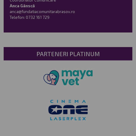
Coordonator Comunicare
Anca Gânscă
anca@fundatiacomunitarabrasov.ro
Telefon:
0732 161 729
PARTENERI PLATINUM