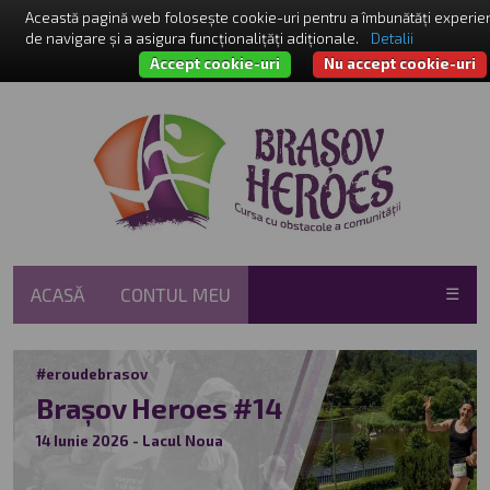
Această pagină web folosește cookie-uri pentru a îmbunătăți experie
de navigare și a asigura funcționalițăți adiționale.
Detalii
Accept cookie-uri
Nu accept cookie-uri
ACASĂ
CONTUL MEU
☰
#eroudebrasov
Brașov Heroes #14
14 Iunie 2026 - Lacul Noua