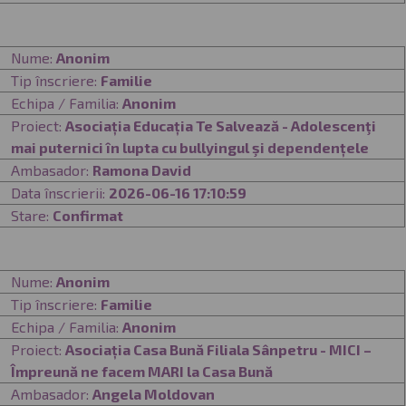
Nume:
Anonim
Tip înscriere:
Familie
Echipa / Familia:
Anonim
Proiect:
Asociația Educația Te Salvează - Adolescenţi
mai puternici în lupta cu bullyingul şi dependențele
Ambasador:
Ramona David
Data înscrierii:
2026-06-16 17:10:59
Stare:
Confirmat
Nume:
Anonim
Tip înscriere:
Familie
Echipa / Familia:
Anonim
Proiect:
Asociația Casa Bună Filiala Sânpetru - MICI –
Împreună ne facem MARI la Casa Bună
Ambasador:
Angela Moldovan