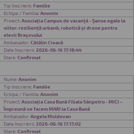
Tip înscriere:
Familie
Echipa / Familia:
Anonim
Proiect:
Asociația Campus de vacanță - Șanse egale la
viitor: reziliență urbană, robotică și drone pentru
elevii Brașovului
Ambasador:
Cătălin Cioacă
Data înscrierii:
2026-06-16 17:18:44
Stare:
Confirmat
Nume:
Anonim
Tip înscriere:
Familie
Echipa / Familia:
Anonim
Proiect:
Asociația Casa Bună Filiala Sânpetru - MICI –
Împreună ne facem MARI la Casa Bună
Ambasador:
Angela Moldovan
Data înscrierii:
2026-06-16 17:17:02
Stare:
Confirmat