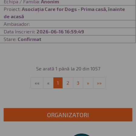
Echipa / Familia:
Anonim
Proiect:
Asociația Care for Dogs - Prima casă, înainte
de acasă
Ambasador:
Data înscrierii:
2026-06-16 16:59:49
Stare:
Confirmat
Se arată 1 până la 20 din 1057
First
Previous
Next
Last
««
«
1
2
3
»
»»
ORGANIZATORI