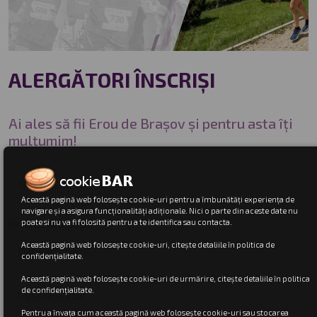
ALERGĂTORI ÎNSCRIȘI
Ai ales să fii Erou de Brașov și pentru asta îți
mulțumim!
Această pagină web folosește cookie-uri pentru a îmbunătăți experiența de
navigare și a asigura funcționalități adiționale. Nici o parte din aceste date nu
Ordonează după:
poate si nu va fi folosită pentru a te identifica sau contacta.
Această pagină web folosește cookie-uri, citește detaliile în politica de
confidenţialitate.
Această pagină web folosește cookie-uri de urmărire, citește detaliile în politica
de confidenţialitate.
Pentru a învața cum această pagină web folosește cookie-uri sau stocarea