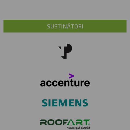
SUSȚINĂTORI