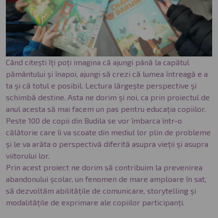
Când citești îți poți imagina că ajungi până la capătul
pământului și înapoi, ajungi să crezi că lumea întreagă e a
ta și că totul e posibil. Lectura lărgește perspective și
schimbă destine. Asta ne dorim și noi, ca prin proiectul de
anul acesta să mai facem un pas pentru educația copiilor.
Peste 100 de copii din Budila se vor îmbarca într-o
călătorie care îi va scoate din mediul lor plin de probleme
și le va arăta o perspectivă diferită asupra vieții și asupra
viitorului lor.
Prin acest proiect ne dorim să contribuim la prevenirea
abandonului școlar, un fenomen de mare amploare în sat,
să dezvoltăm abilitățile de comunicare, storytelling și
modalitățile de exprimare ale copiilor participanți.