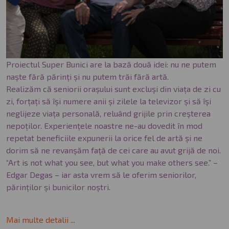
Proiectul Super Bunici are la bază două idei: nu ne putem
naște fără părinți și nu putem trăi fără artă.
Realizăm că seniorii orașului sunt excluși din viața de zi cu
zi, forțați să își numere anii și zilele la televizor și să își
neglijeze viața personală, reluând grijile prin creșterea
nepoților. Experiențele noastre ne-au dovedit în mod
repetat beneficiile expunerii la orice fel de artă și ne
dorim să ne revanșăm față de cei care au avut grijă de noi.
“Art is not what you see, but what you make others see.” –
Edgar Degas – iar asta vrem să le oferim seniorilor,
părinților și bunicilor noștri.
Mai multe detalii ...