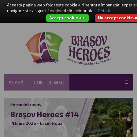
Această pagină web folosește cookie-uri pentru a îmbunătăți experie
navigare și a asigura funcționalițăți adiționale.
Detalii
Accept cookie-uri
Nu accept cookie-u
ACASĂ
CONTUL MEU
☰
#eroudebrasov
Brașov Heroes #14
14 Iunie 2026 - Lacul Noua