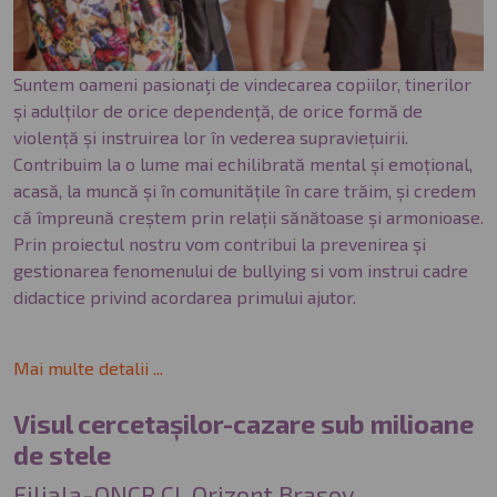
Suntem oameni pasionaţi de vindecarea copiilor, tinerilor
și adulților de orice dependenţă, de orice formă de
violență și instruirea lor în vederea supraviețuirii.
Contribuim la o lume mai echilibrată mental și emoțional,
acasă, la muncă și în comunitățile în care trăim, și credem
că împreună creștem prin relații sănătoase și armonioase.
Prin proiectul nostru vom contribui la prevenirea și
gestionarea fenomenului de bullying si vom instrui cadre
didactice privind acordarea primului ajutor.
Mai multe detalii ...
Visul cercetașilor-cazare sub milioane
de stele
Filiala-ONCR CL Orizont Brasov