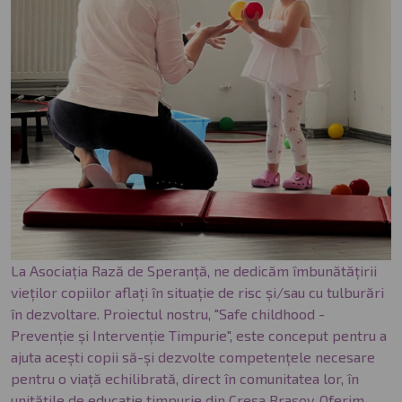
La Asociația Rază de Speranță, ne dedicăm îmbunătățirii
vieților copiilor aflați în situație de risc și/sau cu tulburări
în dezvoltare. Proiectul nostru, "Safe childhood -
Prevenție și Intervenție Timpurie", este conceput pentru a
ajuta acești copii să-și dezvolte competențele necesare
pentru o viață echilibrată, direct în comunitatea lor, în
unitățile de educație timpurie din Creșa Brașov. Oferim