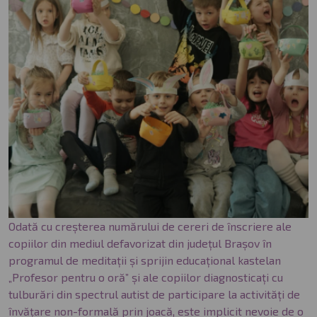
Odată cu creșterea numărului de cereri de înscriere ale
copiilor din mediul defavorizat din județul Brașov în
programul de meditații și sprijin educațional kastelan
„Profesor pentru o oră” și ale copiilor diagnosticați cu
tulburări din spectrul autist de participare la activități de
învățare non-formală prin joacă, este implicit nevoie de o