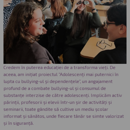
Credem în puterea educației de a transforma vieți. De
aceea, am inițiat proiectul ”Adolescenţi mai puternici în
lupta cu bullying-ul şi dependențele”, un angajament
profund de a combate bullying-ul și consumul de
substanțe interzise de către adolescenți. Implicăm activ
părinții, profesorii și elevii într-un șir de activități și
seminarii, toate gândite să cultive un mediu școlar
informat și sănătos, unde fiecare tânăr se simte valorizat
și în siguranță.