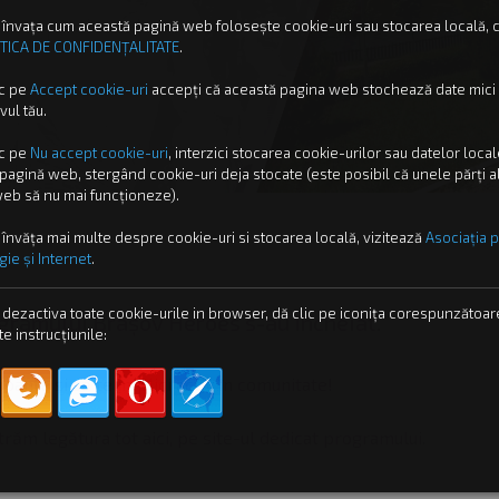
 învața cum această pagină web folosește cookie-uri sau stocarea locală, c
TICA DE CONFIDENȚALITATE
.
ic pe
Accept cookie-uri
accepți că această pagina web stochează date mici
vul tău.
ic pe
Nu accept cookie-uri
,
interzici stocarea cookie-urilor sau datelor loca
pagină web, stergând cookie-uri deja stocate (este posibil că unele părți a
web să nu mai funcționeze).
 învăța mai multe despre cookie-uri si stocarea locală, vizitează
Asociația 
ie și Internet
.
 dezactiva toate cookie-urile in browser, dă clic pe iconița corespunzătoar
ogramului Brașov Heroes s-au încheiat.
e instrucțiunile:
ipante și să te implici activ în comunitate!
răm legătura tot aici, pe site-ul dedicat programului.