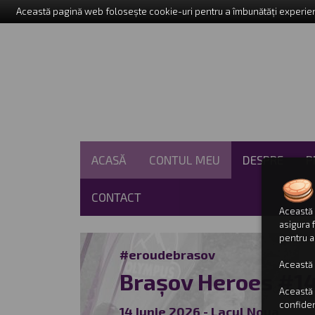
Această pagină web folosește cookie-uri pentru a îmbunătăți experienț
ACASĂ
CONTUL MEU
DESPRE
P
CONTACT
Această 
asigura f
pentru a
#eroudebrasov
Această 
Brașov Heroes #1
Această 
confiden
14 Iunie 2026 - Lacul Noua