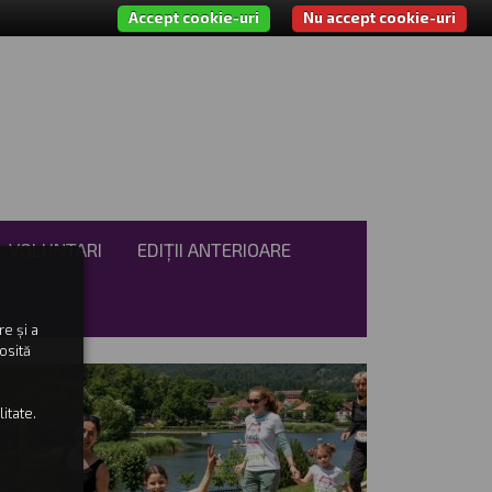
Accept cookie-uri
Nu accept cookie-uri
VOLUNTARI
EDIȚII ANTERIOARE
e și a
osită
itate.