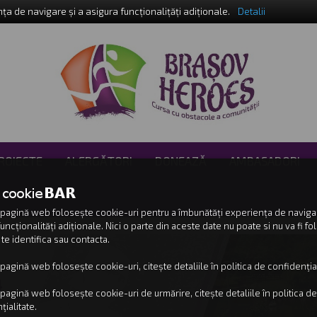
a de navigare și a asigura funcționalițăți adiționale.
Detalii
ROIECTE
ALERGĂTORI
DONEAZĂ
AMBASADORI
pagină web folosește cookie-uri pentru a îmbunătăți experiența de navigar
uncționalități adiționale. Nici o parte din aceste date nu poate si nu va fi fol
 te identifica sau contacta.
pagină web folosește cookie-uri, citește detaliile în politica de confidenţial
4
pagină web folosește cookie-uri de urmărire, citește detaliile în politica de
ţialitate.