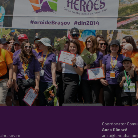
Coordonator Comu
Anca Gânscă
rabrasov.ro
anca@fundatiacomu