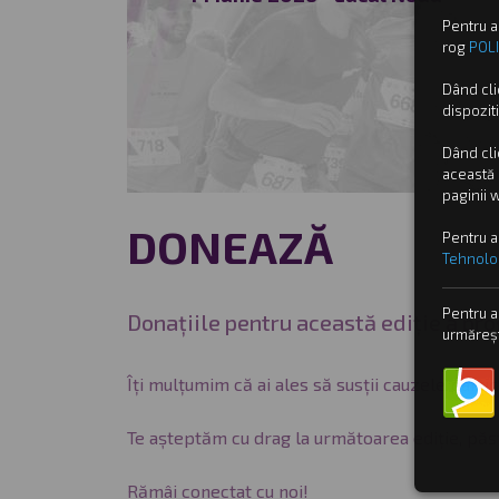
Pentru a
rog
POLI
Dând cl
dispoziti
Dând cl
această 
paginii 
DONEAZĂ
Pentru a
Tehnolog
Pentru a
Donațiile pentru această ediție a pr
urmăreșt
Îți mulțumim că ai ales să susții cauzele partic
Te așteptăm cu drag la următoarea ediție, păst
Rămâi conectat cu noi!