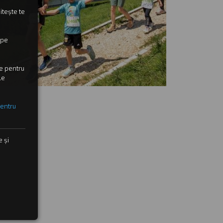
itește te
 pe
le pentru
le
pentru
e și