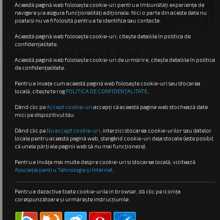
Această pagină web folosește cookie-uri pentru a îmbunătăți experiența de
navigare și a asigura funcționalități adiționale. Nici o parte din aceste date nu
poate si nu va fi folosită pentru a te identifica sau contacta.
Această pagină web folosește cookie-uri, citește detaliile în politica de
confidenţialitate.
ÎNSCRIE ALERGĂTOR
Această pagină web folosește cookie-uri de urmărire, citește detaliile în politica
de confidenţialitate.
Pentru a învața cum această pagină web folosește cookie-uri sau stocarea
Ne bucurăm că ești interesat să susții o cauză Brașov
locală, citește te rog
POLITICA DE CONFIDENȚALITATE
.
Heroes#14. Înscrierile s-au încheiat, dar te mai poți
Dând clic pe
Accept cookie-uri
accepți că această pagina web stochează date
implica până pe data de 30 iunie printr-o donație către
mici pe dispozitivul tău.
cauza sau cauzele care te-au impresionat,
aici
.
Dând clic pe
Nu accept cookie-uri
,
interzici stocarea cookie-urilor sau datelor
locale pentru această pagină web, stergând cookie-uri deja stocate (este posibil
Dacă te-ai înscris deja ca alergător, te așteptăm pe 13
că unele părți ale paginii web să nu mai funcționeze).
iunie la Mall Coresi pentru ridicarea kit-ului de participare
Pentru a învăța mai multe despre cookie-uri si stocarea locală, vizitează
între orele 10:00 și 19:00.
Asociația pentru Tehnologie și Internet
.
Iar pe 14 iunie la Lacul Noua, de la ora 10:00, unde are loc
Pentru a dezactiva toate cookie-urile in browser, dă clic pe iconița
corespunzătoare și urmărește instrucțiunile:
Cursa cu obstacole a comunității, ca să faci cunoștință cu
toate cauzele și să celebrăm împreună Binele din