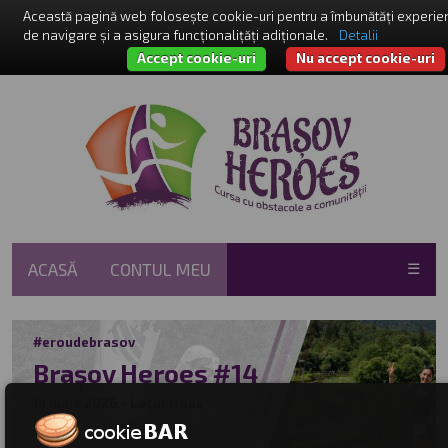
Această pagină web folosește cookie-uri pentru a îmbunătăți experie
de navigare și a asigura funcționalițăți adiționale.
Detalii
Accept cookie-uri
Nu accept cookie-uri
ACASĂ
CONTUL MEU
☰
#eroudebrasov
Brașov Heroes #14
14 Iunie 2026 - Lacul Noua